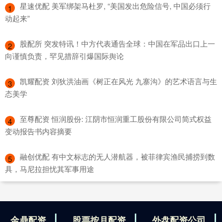
​星速优配 美军绑架马杜罗, “美国发出危险信号, 中国必须行
1
动起来”
​股配所 突发特讯！中方代表通告全球：中国在军品出口上一
2
向谨慎负责，罕见措辞引爆国际舆论
​凯耀配资 刘狄洪油画《树正在风光 九寨沟》的艺术语言与生
3
态美学
​至尊配资 恒润股份: 江阴市恒润重工股份有限公司简式权益
4
变动报告书内容摘要
​融创优配 有中文标志的无人潜航器，被菲律宾渔民捕捞到数
5
具，马尼拉担忧其军事用途
金鼎配资
股票按月配资
外盘配资公司