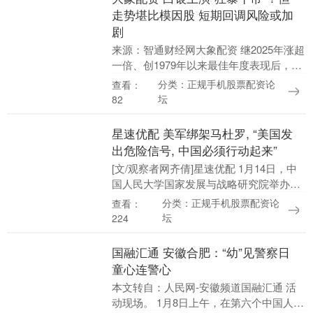
走势堪比模因股 短期回调风险或加
剧
来源：智通财经网大象配资 继2025年涨超
一倍、创1979年以来最佳年度表现后，白
银在2026年继续狂飙，迄今上涨约50%。
分类：正规手机股票配资论
查看：
周一，白银现货一度涨至117.74美....
坛
82
星速优配 美军绑架马杜罗, “美国发
出危险信号, 中国必须行动起来”
[文/观察者网齐倩]星速优配 1月14日，中
国人民大学国家发展与战略研究院举办线
上中美政经论坛。 据香港《南华早报》和
分类：正规手机股票配资论
查看：
人大国发院微信公众号消息，期间，中国
坛
224
社会科....
国融汇通 安徽合肥：“幼”见警察日
童心连警心
本文转自：人民网-安徽频道国融汇通 活
动现场。 1月8日上午，在第六个中国人民