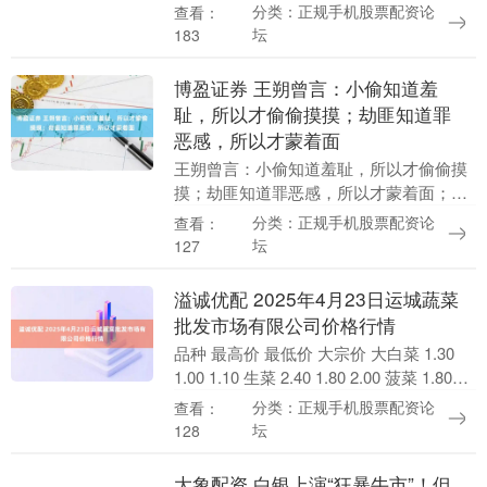
完成对SomaLogic的收购。SomaLogic是
分类：正规手机股票配资论
查看：
数据驱动型蛋白质组学技术领域的....
坛
183
博盈证券 王朔曾言：小偷知道羞
耻，所以才偷偷摸摸；劫匪知道罪
恶感，所以才蒙着面
王朔曾言：小偷知道羞耻，所以才偷偷摸
摸；劫匪知道罪恶感，所以才蒙着面；骗
子知道缺德，所以不敢用真名；奸商知道
分类：正规手机股票配资论
查看：
丧良心，所以常去庙里烧香。如果人做了
坛
127
坏事，还理直气壮....
溢诚优配 2025年4月23日运城蔬菜
批发市场有限公司价格行情
品种 最高价 最低价 大宗价 大白菜 1.30
1.00 1.10 生菜 2.40 1.80 2.00 菠菜 1.80
1.20 1.40 空心菜 11.00 ....
分类：正规手机股票配资论
查看：
坛
128
大象配资 白银上演“狂暴牛市”！但