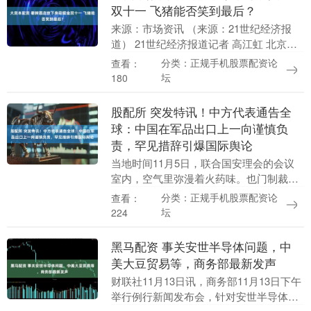
双十一 飞猪能否笑到最后？
来源：市场资讯 （来源：21世纪经济报
道） 21世纪经济报道记者 高江虹 北京报
道 “我囤了六个套餐，机票酒店都有，明
分类：正规手机股票配资论
查看：
年上半年的出游都已经安排好了。”近日，
坛
180
上海....
股配所 突发特讯！中方代表通告全
球：中国在军品出口上一向谨慎负
责，罕见措辞引爆国际舆论
当地时间11月5日，联合国安理会的会议
室内，空气里弥漫着火药味。也门制裁委
员会主席的工作报告刚结束，也门问题专
分类：正规手机股票配资论
查看：
家小组的来信又掀起了新的波澜。这场看
坛
224
似常规的安理会....
黑马配资 事关安世半导体问题，中
美大豆贸易等，商务部最新发声
财联社11月13日讯，商务部11月13日下午
举行例行新闻发布会，针对安世半导体、