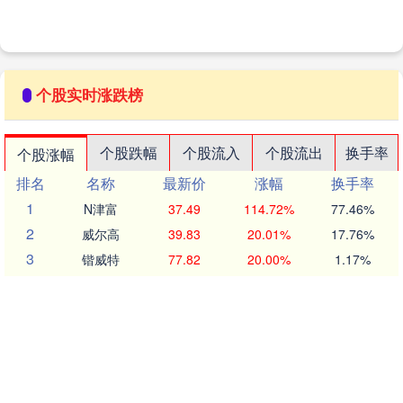
个股实时涨跌榜
个股跌幅
个股流入
个股流出
换手率
个股涨幅
排名
名称
最新价
涨幅
换手率
1
N津富
37.49
114.72%
77.46%
2
威尔高
39.83
20.01%
17.76%
3
锴威特
77.82
20.00%
1.17%
4
科翔股份
64.32
20.00%
12.21%
5
蜀道装备
33.61
19.99%
11.69%
6
中巨芯
27.85
19.99%
32.20%
7
广哈通信
19.03
19.99%
5.84%
8
欣天科技
18.02
19.97%
28.44%