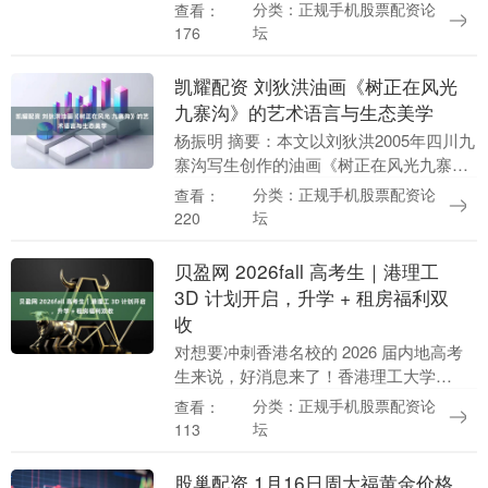
股江西铜业股份、嘉里建设、桓球医疗、
分类：正规手机股票配资论
查看：
中银香港等领涨。 广发证券认为，当前市
坛
176
场....
凯耀配资 刘狄洪油画《树正在风光
九寨沟》的艺术语言与生态美学
杨振明 摘要：本文以刘狄洪2005年四川九
寨沟写生创作的油画《树正在风光九寨
沟》为研究对象，结合21世纪初中国社会
分类：正规手机股票配资论
查看：
文化转型与生态意识觉醒的背景，探讨该
坛
220
作品的艺术....
贝盈网 2026fall 高考生｜港理工
3D 计划开启，升学 + 租房福利双
收
对想要冲刺香港名校的 2026 届内地高考
生来说，好消息来了！香港理工大学
2026/27 学年内地本科招生迎来重大升
分类：正规手机股票配资论
查看：
级，「3D 综合评估入学计划」分两轮开放
坛
113
申....
股巢配资 1月16日周大福黄金价格