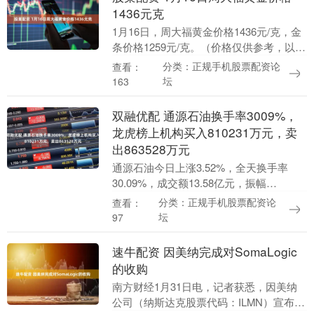
1436元克
1月16日，周大福黄金价格1436元/克，金
条价格1259元/克。（价格仅供参考，以门
店实际为准）同日上海黄金交易所现货黄
分类：正规手机股票配资论
查看：
金AU9999最新价为1030.5元/....
坛
163
双融优配 通源石油换手率3009%，
龙虎榜上机构买入810231万元，卖
出863528万元
通源石油今日上涨3.52%，全天换手率
30.09%，成交额13.58亿元，振幅
10.68%。龙虎榜数据显示，机构净卖出
分类：正规手机股票配资论
查看：
532.97万元，营业部席位合计净买入10....
坛
97
速牛配资 因美纳完成对SomaLogic
的收购
南方财经1月31日电，记者获悉，因美纳
公司（纳斯达克股票代码：ILMN）宣布已