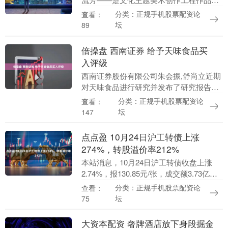
展”，60件作品将楚国800年跌宕风云与文
分类：正规手机股票配资论
查看：
化精魂熔铸于笔墨之间。作为这一创作工
坛
89
程的专家委....
倍操盘 西南证券 给予天味食品买
入评级
西南证券股份有限公司朱会振,舒尚立近期
对天味食品进行研究并发布了研究报告
《2025年中报点评：25Q2收入端改善，盈
分类：正规手机股票配资论
查看：
利能力明显提升》，给予天味食品买入评
坛
147
级。 天....
点点盈 10月24日沪工转债上涨
274%，转股溢价率212%
本站消息，10月24日沪工转债收盘上涨
2.74%，报130.85元/张，成交额3.73亿
元，转股溢价率21.2%。 资料显示，沪工
分类：正规手机股票配资论
查看：
转债信用级别为“A”，债券期限....
坛
75
大资本配资 奢牌酒店放下身段掘金