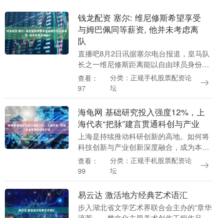
钱龙配资 塞尔: 维尼修斯希望享受
与姆巴佩同等薪资, 他并未考虑离
队
直播吧8月2日讯据塞尔电台报道，皇马队
长之一维尼修斯距离能以自由球员身份与
其他俱乐部谈判仅剩5个月。目前，维尼修
分类：正规手机股票配资论
查看：
斯与皇家马德里尚未就续约达成一致，这
坛
97
位巴西球星即....
海龟网 基础研究投入强度12%，上
海代表“把脉”建言贯通科创与产业
上海是持续推动科研创新的高地。如何将
科技创新与产业创新深度融合，成为本届
上海两会上热议的话题。 “成果在产业内
分类：正规手机股票配资论
查看：
扩散应用和转化的活动，是科技价值的最
坛
99
终实现。”在4....
易云达 激活地方经典艺术语汇
步入湖北省文学艺术界联合会主办的“章华
流芳——楚文化主题美术创作工程作品