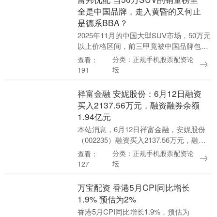
全是中国品牌，走入黄昏的又何止
是德系BBA？
2025年11月的中国大型SUV市场，50万元
以上价格区间，前三甲竟被中国品牌包
揽，ZEEKR 9X以8121辆、问界M9以7804
分类：正规手机股票配资论
查看：
辆的成绩稳居TOP 2。而作....
坛
191
祥富金融 安妮股份：6月12日融资
买入2137.56万元，融资融券余额
1.94亿元
本站消息，6月12日祥富金融，安妮股份
（002235）融资买入2137.56万元，融资
偿还4765.91万元，融资净卖出2628.36万
分类：正规手机股票配资论
查看：
元，融资余额1.93亿元....
坛
127
万宝配资 香港5月CPI同比增长
1.9% 预估为2%
香港5月CPI同比增长1.9%，预估为