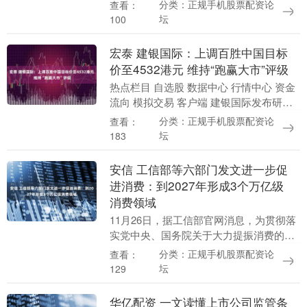
中美大豆贸易相关问题等作出回应。 荷方
分类：正规手机股票配资论
查看：
代表是否已来华磋商安世半导体问题？商
坛
100
务部回....
宏泰 建银国际：上调百胜中国目标
价至4532港元 维持“跑赢大市”评级
热点栏目 自选股 数据中心 行情中心 资金
流向 模拟交易 客户端 建银国际发布研报
称，将百胜中国（09987，YUMC.US）目
分类：正规手机股票配资论
查看：
标价由442.3港元，调高2.5....
坛
183
安信 工信部等六部门发文进一步促
进消费：到2027年形成3个万亿级
消费领域
11月26日，据工信部官网消息，为贯彻落
实党中央、国务院关于大力提振消费的决
策部署，工信部等六部门制定了《关于增
分类：正规手机股票配资论
查看：
强消费品供需适配性进一步促进消费的实
坛
129
施方案》（以....
华亿配资 一文读懂上市公司监管条