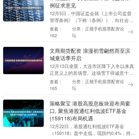
例征求意见
12月5日，中国证监会就《上市公司监督
管理条例》（下称《条例》），向社会公
开征求意见。《条例》首次在行政法规层
分类：正规手机股票配资论
查看：
面，设专章重点规范上市公司治理问题，
坛
162
明确了从上市后....
文商期货配资 浪漫初雪翩然而至滨
城童话季开启
12月13日凌晨，大连市区降下入冬以来真
正意义上的首场雪。这场雪下得诚意十
足，一波接一波的降雪不断来袭，雪花漫
分类：正规手机股票配资论
查看：
天飞舞，落在地面形成了一层层的积雪。
坛
165
从空中俯瞰，地....
策略聚宝 港股高股息板块迎布局窗
口, 聚焦港股通红利低波ETF基金
(159118)布局机遇
12月22日，港股通红利低波ETF基金
（159118）盘中走低，现跌约0.4%，持仓