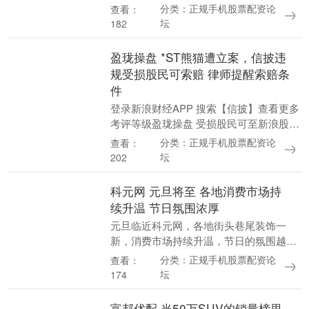
警察节来临之际，合肥交警新站大队受邀
分类：正规手机股票配资论
查看：
走进辖区萧城路幼儿园开展交通安全宣传
坛
182
活动。 活....
盈珑操盘 *ST熊猫遭立案，信披违
规受损股民可索赔 律师提醒索赔条
件
登录新浪财经APP 搜索【信披】查看更多
考评等级盈珑操盘 受损股民可至新浪股民
维权平台登记该公司维权：
分类：正规手机股票配资论
查看：
http://wq.finance.sina.com.cn....
坛
202
科元网 元旦将至 各地消费市场持
续升温 节日氛围浓厚
元旦临近科元网，各地街头巷尾装饰一
新，消费市场持续升温，节日的氛围越来
越浓。 在广东广州云台花园，新年花卉景
分类：正规手机股票配资论
查看：
观布置完成，各种喜庆的新年装饰随处可
坛
174
见，景观格外醒目....
富邦优配 当50万SUV的销量榜里