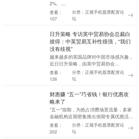
2%。....
分类：正规手机股票配资论
查看：
坛
107
日升策略 专访英中贸易协会总裁白
彼得：中英贸易互补性很强，“我们
没有歧视”
越来越多的英国品牌对中国市场感兴趣，
近日日升策略，由英中贸易协会
（CBBC）主办的中英卓越品牌力论坛在
分类：正规手机股票配资论
查看：
上海衡复艺术中心举办。据第一财经记者
坛
126
了解，这是中英卓越品牌....
财惠赚 “五一”巧省钱！银行优惠攻
略来了
“五一”假期，为抢占消费场景流量，多家
金融机构近期密集推出假期专属优惠活动
财惠赚，覆盖购票、加油、餐饮、旅游等
分类：正规手机股票配资论
查看：
消费领域。 针对假期消费，不少银行推出
坛
202
消费满减、立....