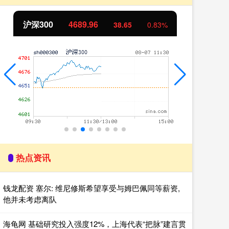
沪深300
4689.96
北
38.65
0.83%
热点资讯
钱龙配资 塞尔: 维尼修斯希望享受与姆巴佩同等薪资,
他并未考虑离队
海龟网 基础研究投入强度12%，上海代表“把脉”建言贯