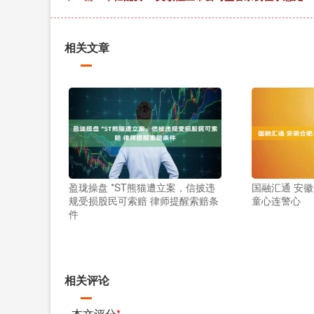
相关文章
盈珑操盘 *ST熊猫遭立案，信披违
国融汇通 安徽
规受损股民可索赔 律师提醒索赔条
童心连警心
件
相关评论
本文评分
*