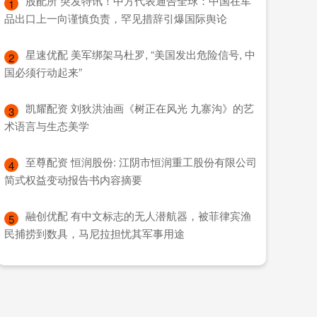
​股配所 突发特讯！中方代表通告全球：中国在军
1
品出口上一向谨慎负责，罕见措辞引爆国际舆论
​星速优配 美军绑架马杜罗, “美国发出危险信号, 中
2
国必须行动起来”
​凯耀配资 刘狄洪油画《树正在风光 九寨沟》的艺
3
术语言与生态美学
​至尊配资 恒润股份: 江阴市恒润重工股份有限公司
4
简式权益变动报告书内容摘要
​融创优配 有中文标志的无人潜航器，被菲律宾渔
5
民捕捞到数具，马尼拉担忧其军事用途