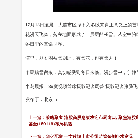
上证指数
3919.51
20
1.27%
19.16
0.
12月13日凌晨，大连市区降下入冬以来真正意义上的
花漫天飞舞，落在地面形成了一层层的积雪。从空中俯
冬日里的童话世界。
清早，朋友圈被雪刷屏，有雪花，也有雪人！
市民踏雪留痕，真切感受到冬日来临。漫步雪中，宁静
半岛晨报、39度视频首席摄影记者周蕾 摄影记者张腾飞
发布于：北京市
上一篇：
策略聚宝 港股高股息板块迎布局窗口, 聚焦港股
基金(159118)布局机遇
下一篇：
华亿配资 一文读懂上市公司监管条例征求意见