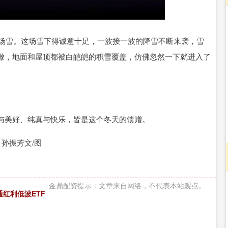
深证成指
14295.08
49%
184.96
1.31%
首场雪。这场雪下得诚意十足，一波接一波的降雪不断来袭，雪
瞰，地面和屋顶都被白皑皑的积雪覆盖，仿佛忽然一下就进入了
与美好、纯真与快乐，皆是这个冬天的馈赠。
 孙振芳文/图
金鼎配资提示：文章来自网络，不代表本站观点。
通红利低波ETF