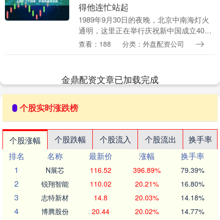
得他连忙站起
1989年9月30日的夜晚，北京中南海灯火
通明，这里正在举行庆祝新中国成立40周
年的盛大晚宴。工作人员穿梭于宴会厅融
查看：188
分类：外盘配资公司
可赢配资，热情接待着陆续到场的贵宾
们。能够受....
金鼎配资文章已加载完成
个股实时涨跌榜
个股跌幅
个股流入
个股流出
换手率
个股涨幅
排名
名称
最新价
涨幅
换手率
1
N展芯
116.52
396.89%
79.39%
2
锐翔智能
110.02
20.21%
16.80%
3
志特新材
14.8
20.03%
14.18%
4
博腾股份
20.44
20.02%
14.77%