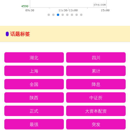
话题标签
湖北
四川
上海
累计
全国
降息
陕西
中证所
正式
大资本配资
最强
突发