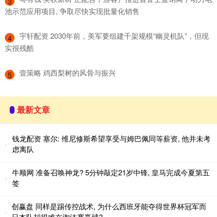
3
池示范应用项目, 争取尽快实现批量化销售
​宇轩配资 2030年前，美军要组建千架规模“幽灵机队”，但现
4
实很残酷
​壹策略 鸡西梨树的风骨与振兴
5
最新文章
钱龙配资 塞尔: 维尼修斯希望享受与姆巴佩同等薪资, 他并未考
虑离队
牛顺网 准备召唤神龙? 5分钟敲定21岁中锋, 皇马完成今夏第五
签
创赢盘 同样是踢传控战术, 为什么西班牙能夺得世界杯冠军而
日本队却很难在淘汰赛赢球?