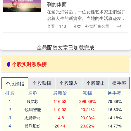
剩的体面
在聚光灯背后，一位女性艺术家正悄然开
启着人生的新篇章。当她的生活轨迹发生
变化时，她不仅展现了自己作为创作者的
查看：143
分类：外盘配资公司
深厚积淀，还以坚韧与温柔的母亲形象，
诠释了全新的自我....
金鼎配资文章已加载完成
个股实时涨跌榜
个股跌幅
个股流入
个股流出
换手率
个股涨幅
排名
名称
最新价
涨幅
换手率
1
N展芯
116.52
396.89%
79.39%
2
锐翔智能
110.02
20.21%
16.80%
3
志特新材
14.8
20.03%
14.18%
4
博腾股份
20.44
20.02%
14.77%