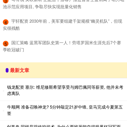
3
池示范应用项目, 争取尽快实现批量化销售
​宇轩配资 2030年前，美军要组建千架规模“幽灵机队”，但现
4
实很残酷
​国汇策略 蓝黑军团队史第一人！劳塔罗国米生涯先后7个赛
5
季欧冠破门
最新文章
钱龙配资 塞尔: 维尼修斯希望享受与姆巴佩同等薪资, 他并未考
虑离队
牛顺网 准备召唤神龙? 5分钟敲定21岁中锋, 皇马完成今夏第五
签
创赢盘 同样是踢传控战术, 为什么西班牙能夺得世界杯冠军而