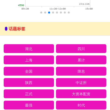
话题标签
湖北
四川
上海
累计
全国
降息
陕西
中证所
正式
大资本配资
最强
时代