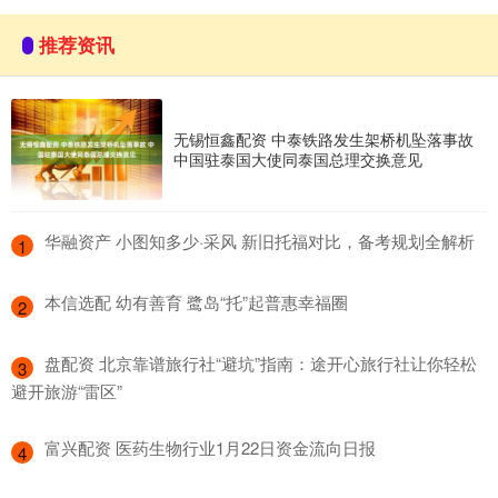
推荐资讯
无锡恒鑫配资 中泰铁路发生架桥机坠落事故
中国驻泰国大使同泰国总理交换意见
​华融资产 小图知多少·采风 新旧托福对比，备考规划全解析
1
​本信选配 幼有善育 鹭岛“托”起普惠幸福圈
2
​盘配资 北京靠谱旅行社“避坑”指南：途开心旅行社让你轻松
3
避开旅游“雷区”
​富兴配资 医药生物行业1月22日资金流向日报
4