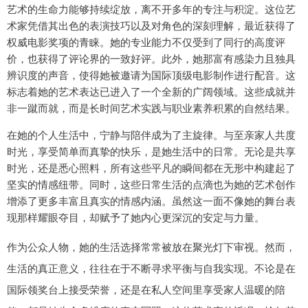
艺术的生命力能够持续绽放，离不开多年的专注与积淀。这位艺
术家凭借其出色的表演技巧以及对角色的深刻理解，最近获得了
权威电影奖项的青睐。她的专业能力不仅受到了同行的高度评
价，也获得了评论界的一致好评。此外，她那富有感染力且独具
辨识度的声音，使得她被邀请为国际顶级电影制作进行配音。这
标志着她的艺术表达已进入了一个全新的广阔领域。这些成就并
非一蹴而就，而是长时间艺术实践与职业素养积累的自然结果。
在她的个人生活中，宁静与陪伴成为了主旋律。与至亲家人共度
时光，享受简单而真挚的快乐，是她生活中的日常。无论是共享
时光，还是悉心照料，所有这些平凡的瞬间都在无形中构建起了
坚实的情感纽带。同时，这些日常生活的点滴也为她的艺术创作
增添了更多丰富且真实的情感内涵。虽然这一面不像她的舞台表
现那样耀眼夺目，却赋予了她内心更深沉的安定与力量。
作为公众人物，她的生活选择常常被放在聚光灯下审视。然而，
生活的真正意义，往往在于不断寻求平衡与自我实现。不论是在
国际领奖台上接受荣誉，还是在私人空间里享受家人温暖的陪