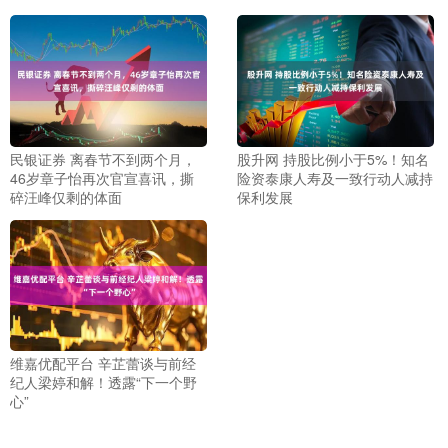
民银证券 离春节不到两个月，
股升网 持股比例小于5%！知名
46岁章子怡再次官宣喜讯，撕
险资泰康人寿及一致行动人减持
碎汪峰仅剩的体面
保利发展
维嘉优配平台 辛芷蕾谈与前经
纪人梁婷和解！透露“下一个野
心”