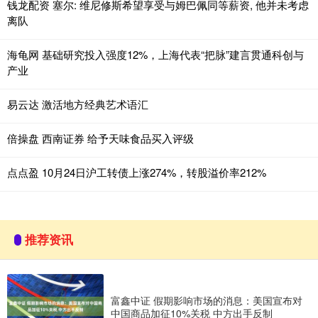
钱龙配资 塞尔: 维尼修斯希望享受与姆巴佩同等薪资, 他并未考虑
离队
海龟网 基础研究投入强度12%，上海代表“把脉”建言贯通科创与
产业
易云达 激活地方经典艺术语汇
倍操盘 西南证券 给予天味食品买入评级
点点盈 10月24日沪工转债上涨274%，转股溢价率212%
推荐资讯
富鑫中证 假期影响市场的消息：美国宣布对
中国商品加征10%关税 中方出手反制