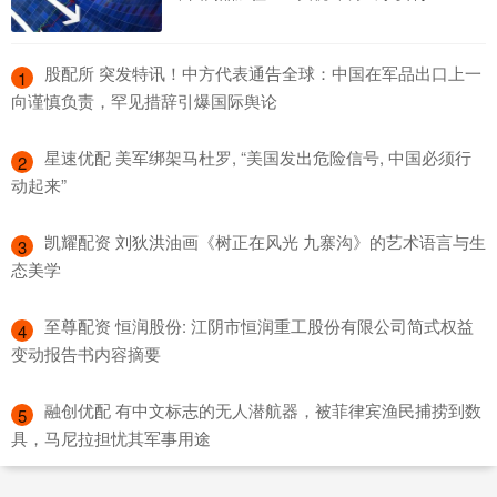
​股配所 突发特讯！中方代表通告全球：中国在军品出口上一
1
向谨慎负责，罕见措辞引爆国际舆论
​星速优配 美军绑架马杜罗, “美国发出危险信号, 中国必须行
2
动起来”
​凯耀配资 刘狄洪油画《树正在风光 九寨沟》的艺术语言与生
3
态美学
​至尊配资 恒润股份: 江阴市恒润重工股份有限公司简式权益
4
变动报告书内容摘要
​融创优配 有中文标志的无人潜航器，被菲律宾渔民捕捞到数
5
具，马尼拉担忧其军事用途