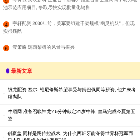
3
池示范应用项目, 争取尽快实现批量化销售
​宇轩配资 2030年前，美军要组建千架规模“幽灵机队”，但现
4
实很残酷
​壹策略 鸡西梨树的风骨与振兴
5
最新文章
钱龙配资 塞尔: 维尼修斯希望享受与姆巴佩同等薪资, 他并未考
虑离队
牛顺网 准备召唤神龙? 5分钟敲定21岁中锋, 皇马完成今夏第五
签
创赢盘 同样是踢传控战术, 为什么西班牙能夺得世界杯冠军而
日本队却很难在淘汰赛赢球?