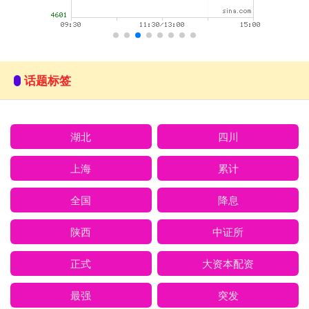
话题标签
湖北
四川
上海
累计
全国
降息
陕西
中证所
正式
大资本配资
最强
突发