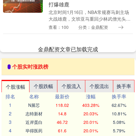
打爆雄鹿
北京时间1月16日，NBA常规赛马刺主场
大战雄鹿，文班亚马重回少林武僧光头模
式稳赢配资，以光头造型亮相NBA赛场，
查看：100
分类：金鼎配资
全场出战22分钟，12投7中、三分6中5轰
下2....
金鼎配资文章已加载完成
个股实时涨跌榜
个股跌幅
个股流入
个股流出
换手率
个股涨幅
排名
名称
最新价
涨幅
换手率
1
N展芯
118.02
403.28%
62.67%
2
志特新材
14.8
20.03%
10.81%
3
近岸蛋白
46.72
20.01%
5.08%
4
毕得医药
61.6
20.01%
5.79%