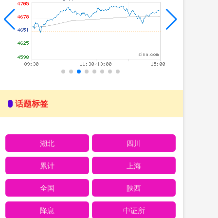
话题标签
湖北
四川
累计
上海
全国
陕西
降息
中证所