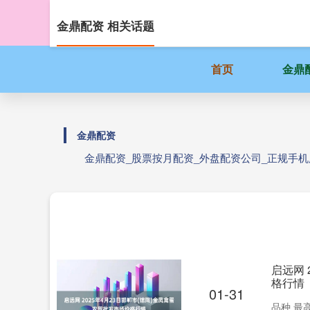
金鼎配资 相关话题
首页
金鼎
金鼎配资
金鼎配资_股票按月配资_外盘配资公司_正规手
启远网 
格行情
01-31
品种 最高价