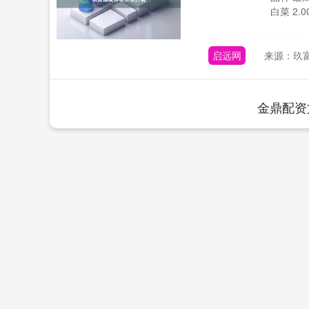
白菜 2.00 
启远网
来源：玖富
金鼎配资
上证指数
3940.04
.40
2.13%
39.68
1.