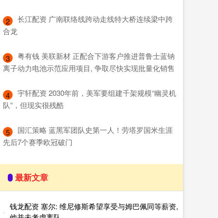
​长江配资 广南联络线跨动走线特大桥连续梁中跨
2
合龙
​粤有钱 美联新材 正配合下游客户推进普鲁士蓝钠
3
离子动力电池示范应用项目, 争取尽快实现批量化销售
​宇轩配资 2030年前，美军要组建千架规模“幽灵机
4
队”，但现实很残酷
​国汇策略 蓝黑军团队史第一人！劳塔罗国米生涯
5
先后7个赛季欧冠破门
最新文章
钱龙配资 塞尔: 维尼修斯希望享受与姆巴佩同等薪资,
他并未考虑离队