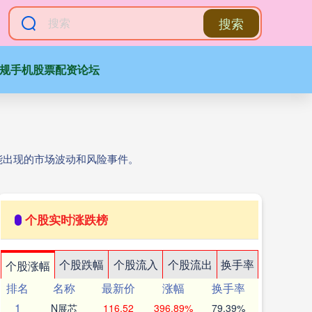
搜索
规手机股票配资论坛
能出现的市场波动和风险事件。
个股实时涨跌榜
个股跌幅
个股流入
个股流出
换手率
个股涨幅
排名
名称
最新价
涨幅
换手率
1
N展芯
116.52
396.89%
79.39%