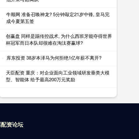
牛顺网 准备召唤神龙? 5分钟敲定21岁中锋, 皇马完
成今夏第五签
创赢盘 同样是踢传控战术, 为什么西班牙能夺得世界
杯冠军而日本队却很难在淘汰赛赢球?
库东投资 38岁本泽马为何拒绝1亿年薪不离开?
天臣配资 重庆：对企业面向工业领域研发垂类大模
型、智能体 给予最高200万元奖励
票配资论坛