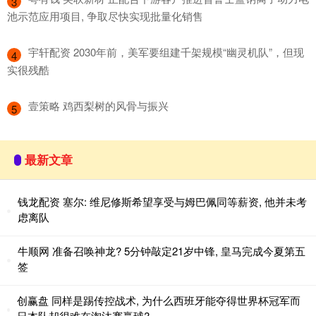
3
池示范应用项目, 争取尽快实现批量化销售
​宇轩配资 2030年前，美军要组建千架规模“幽灵机队”，但现
4
实很残酷
​壹策略 鸡西梨树的风骨与振兴
5
最新文章
钱龙配资 塞尔: 维尼修斯希望享受与姆巴佩同等薪资, 他并未考
虑离队
牛顺网 准备召唤神龙? 5分钟敲定21岁中锋, 皇马完成今夏第五
签
创赢盘 同样是踢传控战术, 为什么西班牙能夺得世界杯冠军而
日本队却很难在淘汰赛赢球?