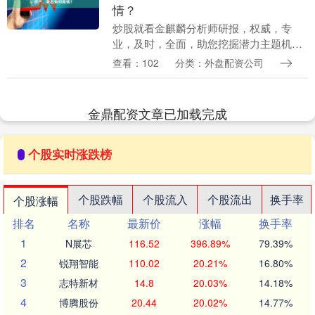
情？
炒股就看金麒麟分析师研报，权威，专
业，及时，全面，助您挖掘潜力主题机
会！ 公司快评︱永和智控三次筹划易主告
查看：102
分类：外盘配资公司
败叠加密集抛售资产，背后有何隐情？ 每
经评论员 杜宇 ....
金鼎配资文章已加载完成
个股实时涨跌榜
个股跌幅
个股流入
个股流出
换手率
个股涨幅
排名
名称
最新价
涨幅
换手率
1
N展芯
116.52
396.89%
79.39%
2
锐翔智能
110.02
20.21%
16.80%
3
志特新材
14.8
20.03%
14.18%
4
博腾股份
20.44
20.02%
14.77%