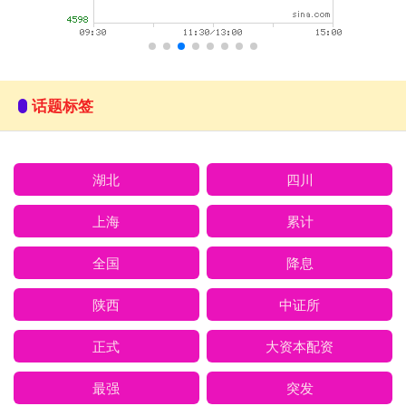
话题标签
湖北
四川
上海
累计
全国
降息
陕西
中证所
正式
大资本配资
最强
突发