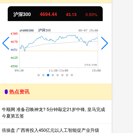
北证50
1134.24
创
11.37
1.01%
热点资讯
牛顺网 准备召唤神龙? 5分钟敲定21岁中锋, 皇马完成
今夏第五签
倍操盘 广西将投入450亿元以人工智能促产业升级