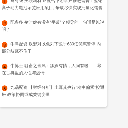
​粤有钱 美联新材 正配合下游客户推进普鲁士蓝钠
1
离子动力电池示范应用项目, 争取尽快实现批量化销售
​配多多 褚时健有没有“平反”？领导的一句话足以说
2
明了
​牛津配资 欧盟对以色列下狠手680亿优惠暂停,内
3
部分歧藏不住了
​牛博士 聊斋之青凤：狐妖有情，人间有暖——藏
4
在古典里的人性与温情
​九鼎配资 【财经分析】土耳其央行“稳中偏紧”控通
5
胀 政策协同或成关键变量