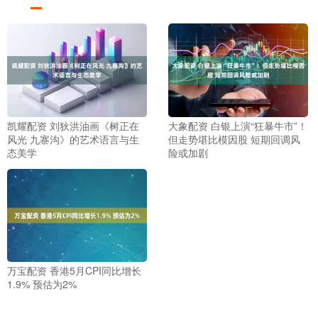
凯耀配资 刘狄洪油画《树正在
大象配资 白银上演“狂暴牛市”！
风光 九寨沟》的艺术语言与生
但走势堪比模因股 短期回调风
态美学
险或加剧
万宝配资 香港5月CPI同比增长
1.9% 预估为2%