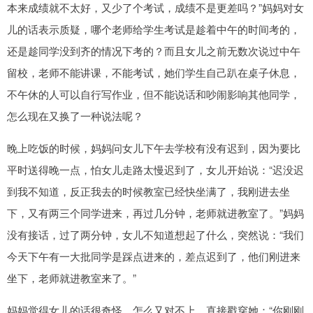
本来成绩就不太好，又少了个考试，成绩不是更差吗？”妈妈对女
儿的话表示质疑，哪个老师给学生考试是趁着中午的时间考的，
还是趁同学没到齐的情况下考的？而且女儿之前无数次说过中午
留校，老师不能讲课，不能考试，她们学生自己趴在桌子休息，
不午休的人可以自行写作业，但不能说话和吵闹影响其他同学，
怎么现在又换了一种说法呢？
晚上吃饭的时候，妈妈问女儿下午去学校有没有迟到，因为要比
平时送得晚一点，怕女儿走路太慢迟到了，女儿开始说：“迟没迟
到我不知道，反正我去的时候教室已经快坐满了，我刚进去坐
下，又有两三个同学进来，再过几分钟，老师就进教室了。”妈妈
没有接话，过了两分钟，女儿不知道想起了什么，突然说：“我们
今天下午有一大批同学是踩点进来的，差点迟到了，他们刚进来
坐下，老师就进教室来了。”
妈妈觉得女儿的话很奇怪，怎么又对不上，直接戳穿她：“你刚刚