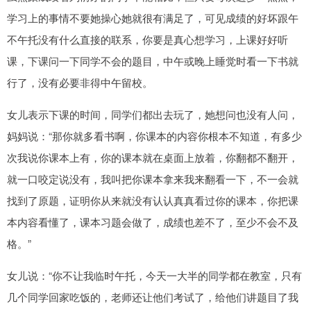
学习上的事情不要她操心她就很有满足了，可见成绩的好坏跟午
不午托没有什么直接的联系，你要是真心想学习，上课好好听
课，下课问一下同学不会的题目，中午或晚上睡觉时看一下书就
行了，没有必要非得中午留校。
女儿表示下课的时间，同学们都出去玩了，她想问也没有人问，
妈妈说：“那你就多看书啊，你课本的内容你根本不知道，有多少
次我说你课本上有，你的课本就在桌面上放着，你翻都不翻开，
就一口咬定说没有，我叫把你课本拿来我来翻看一下，不一会就
找到了原题，证明你从来就没有认认真真看过你的课本，你把课
本内容看懂了，课本习题会做了，成绩也差不了，至少不会不及
格。”
女儿说：“你不让我临时午托，今天一大半的同学都在教室，只有
几个同学回家吃饭的，老师还让他们考试了，给他们讲题目了我