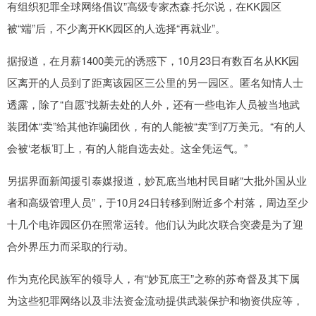
有组织犯罪全球网络倡议”高级专家杰森·托尔说，在KK园区
被“端”后，不少离开KK园区的人选择“再就业”。
据报道，在月薪1400美元的诱惑下，10月23日有数百名从KK园
区离开的人员到了距离该园区三公里的另一园区。匿名知情人士
透露，除了“自愿”找新去处的人外，还有一些电诈人员被当地武
装团体“卖”给其他诈骗团伙，有的人能被“卖”到7万美元。“有的人
会被‘老板’盯上，有的人能自选去处。这全凭运气。”
另据界面新闻援引泰媒报道，妙瓦底当地村民目睹“大批外国从业
者和高级管理人员”，于10月24日转移到附近多个村落，周边至少
十几个电诈园区仍在照常运转。他们认为此次联合突袭是为了迎
合外界压力而采取的行动。
作为克伦民族军的领导人，有“妙瓦底王”之称的苏奇督及其下属
为这些犯罪网络以及非法资金流动提供武装保护和物资供应等，