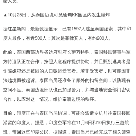
赌人员。
▲10月25日，从泰国边境可见缅甸KK园区内发生爆炸
据红星新闻，最新数据显示，已有1597人逃至泰国湄索，其中印
度人最多，有近500人；其次是菲律宾人，有约200人。
此前，泰国西部边界省达府副府长萨万特称，泰国移民警察与军
方特遣队正在合作，按照人道程序提供协助，并且甄别逃离者是
诈骗嫌犯还是被困的人口贩运受害者。若非受害者，则可能因非
法越境而被起诉。泰国当局还准备了额外的扣留空间，以防现有
空间不足。泰国边境部队也已加强警力，并与当地安全部门密切
合作，以应对这一情况，维护泰缅边境的秩序。
目前，印度正在与泰国当局协调，可能会派遣专机前往泰国接回
滞留的印度人。据悉，印度空军将在11月6日和10日执行三趟航
班，带回这些印度公民。据报道，泰国当局已经完成了相关筛查