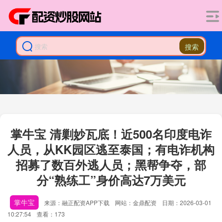
搜索
掌牛宝 清剿妙瓦底！近500名印度电诈
人员，从KK园区逃至泰国；有电诈机构
招募了数百外逃人员；黑帮争夺，部
分“熟练工”身价高达7万美元
掌牛宝
来源：融正配资APP下载
网站：金鼎配资
日期：2026-03-01
10:27:54
查看：173