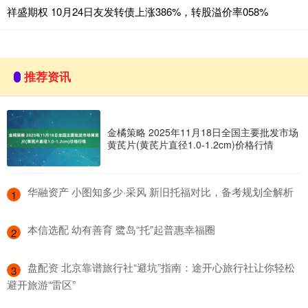
祥盛期权 10月24日友发转债上涨386%，转股溢价率058%
推荐资讯
金橘策略 2025年11月18日全国主要批发市场
黄芪片(黄芪片直径1.0-1.2cm)价格行情
​华融资产 小图知多少·采风 新旧托福对比，备考规划全解析
1
​本信选配 幼有善育 鹭岛“托”起普惠幸福圈
2
​盘配资 北京靠谱旅行社“避坑”指南：途开心旅行社让你轻松
3
避开旅游“雷区”