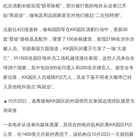
此次清剿未能实现“斩草除根”，部分被打散的电诈从业者已开
始“再就业”，缅甸及周边国家甚至对他们掀起“二次招聘潮”。
法新社4日报道称，缅甸国防军在KK园区清剿行动中，查获30
套“星链”接收器及配件，搜查了100余栋建筑，发现2198名涉诈涉
赌人员。另据泰国方面报道，KK园区的覆灭引发了一场“大逃
亡”，约1500名园区电诈员工借机越境逃往泰国，这些人员来自全
球28个国家，其中包括500名印度人和200名菲律宾人。据安全专
家估算，KK园区人员规模约2万人，其余下落不明者大概率已转
入其他电诈据点“再就业”。
▲10月23日，逃离缅甸KK园区的外国侨民在泰国边境排队接受当
局审查
一名电诈从业者向媒体透露，其所在的电诈机构距离KK园区约3
公里，在1400美元月薪的诱惑下，该机构仅10月23日一天就招募