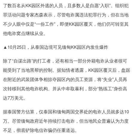
了数百名从KK园区外逃的人员，且多数人是自愿“入职”。组织犯
罪活动问题专家杰森表示，尽管电诈属违法犯罪行为，但在当地
不少人眼中仅是“一份工作”，即便KK园区覆灭，他们仍可转至其
他电诈窝点继续从业。
▲10月25日，从泰国边境可见缅甸KK园区内发生爆炸
除了“自谋出路”的打工者，还有相当一部分外籍电诈从业者很可
能受到了当地黑帮的控制。据知情者透露，KK园区覆灭后，盘踞
在附近的武装团体争相掠夺园区内的员工资源，将“失业”人员再
次转移到其他电诈机构、并从中牟取暴利，部分“熟练工”身价高
达7万美元。
据泰国警方估算，仅泰国和缅甸两国交界处的电诈人员就多达10
万。尽管缅甸政府近年持续打击电诈，但当地民众普遍认为力度
不足，彻底铲除电信诈骗仍任重道远。