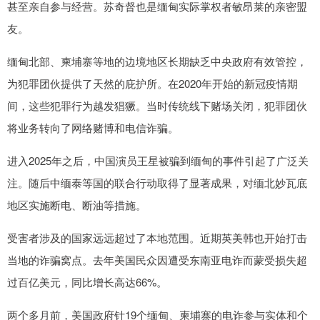
甚至亲自参与经营。苏奇督也是缅甸实际掌权者敏昂莱的亲密盟
友。
缅甸北部、柬埔寨等地的边境地区长期缺乏中央政府有效管控，
为犯罪团伙提供了天然的庇护所。在2020年开始的新冠疫情期
间，这些犯罪行为越发猖獗。当时传统线下赌场关闭，犯罪团伙
将业务转向了网络赌博和电信诈骗。
进入2025年之后，中国演员王星被骗到缅甸的事件引起了广泛关
注。随后中缅泰等国的联合行动取得了显著成果，对缅北妙瓦底
地区实施断电、断油等措施。
受害者涉及的国家远远超过了本地范围。近期英美韩也开始打击
当地的诈骗窝点。去年美国民众因遭受东南亚电诈而蒙受损失超
过百亿美元，同比增长高达66%。
两个多月前，美国政府针19个缅甸、柬埔寨的电诈参与实体和个