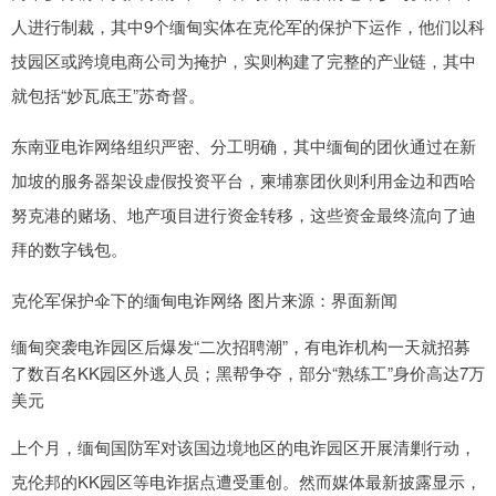
人进行制裁，其中9个缅甸实体在克伦军的保护下运作，他们以科
技园区或跨境电商公司为掩护，实则构建了完整的产业链，其中
就包括“妙瓦底王”苏奇督。
东南亚电诈网络组织严密、分工明确，其中缅甸的团伙通过在新
加坡的服务器架设虚假投资平台，柬埔寨团伙则利用金边和西哈
努克港的赌场、地产项目进行资金转移，这些资金最终流向了迪
拜的数字钱包。
克伦军保护伞下的缅甸电诈网络 图片来源：界面新闻
缅甸突袭电诈园区后爆发“二次招聘潮”，有电诈机构一天就招募
了数百名KK园区外逃人员；黑帮争夺，部分“熟练工”身价高达7万
美元
上个月，缅甸国防军对该国边境地区的电诈园区开展清剿行动，
克伦邦的KK园区等电诈据点遭受重创。然而媒体最新披露显示，