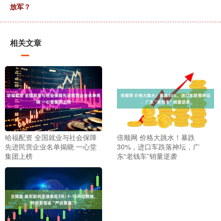
放军？
相关文章
哈福配资 全国就业与社会保障
倍顺网 价格大跳水！暴跌
先进民营企业名单揭晓 一心堂
30%，进口车跌落神坛，广
集团上榜
东“老钱车”销量逆袭