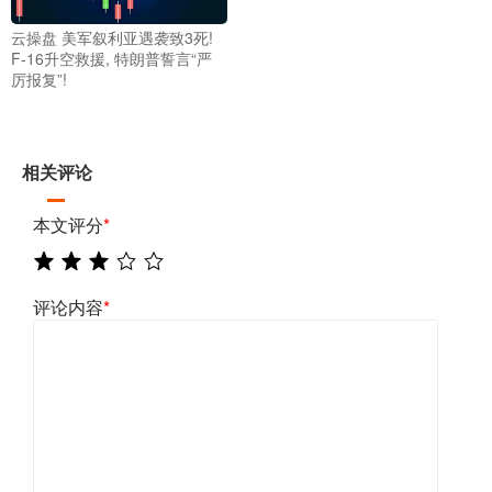
云操盘 美军叙利亚遇袭致3死!
F-16升空救援, 特朗普誓言“严
厉报复”!
相关评论
本文评分
*
评论内容
*