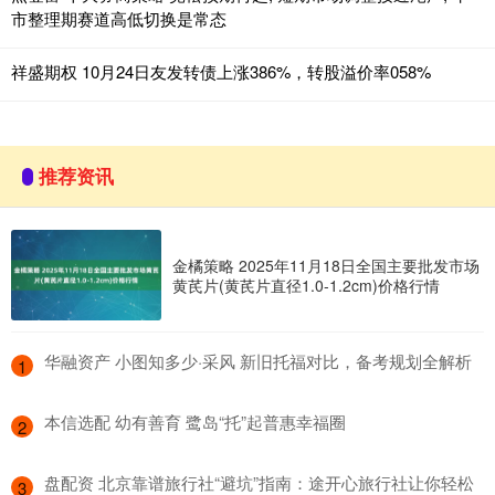
市整理期赛道高低切换是常态
祥盛期权 10月24日友发转债上涨386%，转股溢价率058%
推荐资讯
金橘策略 2025年11月18日全国主要批发市场
黄芪片(黄芪片直径1.0-1.2cm)价格行情
​华融资产 小图知多少·采风 新旧托福对比，备考规划全解析
1
​本信选配 幼有善育 鹭岛“托”起普惠幸福圈
2
​盘配资 北京靠谱旅行社“避坑”指南：途开心旅行社让你轻松
3