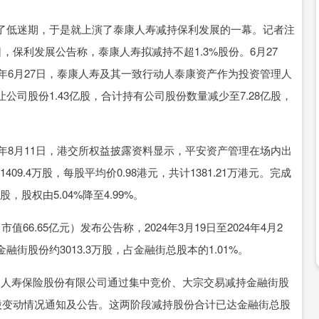
低迷期，于是就上演了泰康人寿减持保利发展的一幕。记者注
，保利发展公告称，泰康人寿拟减持不超1.3%股份。6月27
4年6月27日，泰康人寿及其一致行动人泰康资产作为投资管理人
司股份1.43亿股，合计持有公司股份数量减少至7.28亿股，
年8月11日，港交所权益披露资料显示，平安资产管理在场内出
）1409.4万股，每股平均价0.98港元，共计1381.21万港元。完成
，股权由5.04%降至4.99%。
市值66.65亿元）发布公告称，2024年3月19日至2024年4月2
股份约3013.3万股，占金融街总股本的1.01%。
，大家人寿保险股份有限公司通过集中竞价、大宗交易减持金融街股
成持股变动情况通知及公告。这两阶段减持股份合计已达金融街总股