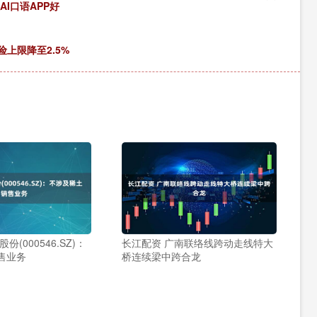
I口语APP好
上限降至2.5%
份(000546.SZ)：
长江配资 广南联络线跨动走线特大
售业务
桥连续梁中跨合龙