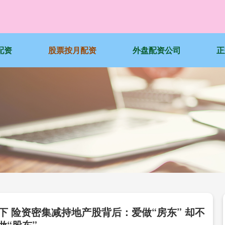
配资
股票按月配资
外盘配资公司
正
下 险资密集减持地产股背后：爱做“房东” 却不
做“股东”