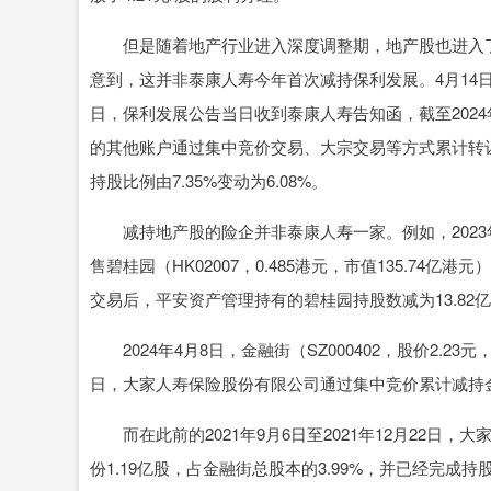
但是随着地产行业进入深度调整期，地产股也进入了
意到，这并非泰康人寿今年首次减持保利发展。4月14日
日，保利发展公告当日收到泰康人寿告知函，截至202
的其他账户通过集中竞价交易、大宗交易等方式累计转让公
持股比例由7.35%变动为6.08%。
减持地产股的险企并非泰康人寿一家。例如，2023
售碧桂园（HK02007，0.485港元，市值135.74亿港元
交易后，平安资产管理持有的碧桂园持股数减为13.82亿股
2024年4月8日，金融街（SZ000402，股价2.23元，
日，大家人寿保险股份有限公司通过集中竞价累计减持金融街
而在此前的2021年9月6日至2021年12月22日
份1.19亿股，占金融街总股本的3.99%，并已经完