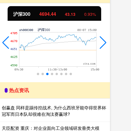
北证50
1134.24
11.37
1.01%
热点资讯
创赢盘 同样是踢传控战术, 为什么西班牙能夺得世界杯
冠军而日本队却很难在淘汰赛赢球?
天臣配资 重庆：对企业面向工业领域研发垂类大模