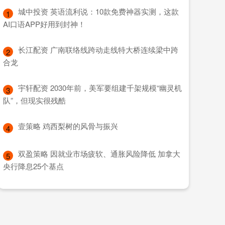
​城中投资 英语流利说：10款免费神器实测，这款
1
AI口语APP好用到封神！
​长江配资 广南联络线跨动走线特大桥连续梁中跨
2
合龙
​宇轩配资 2030年前，美军要组建千架规模“幽灵机
3
队”，但现实很残酷
​壹策略 鸡西梨树的风骨与振兴
4
​双盈策略 因就业市场疲软、通胀风险降低 加拿大
5
央行降息25个基点