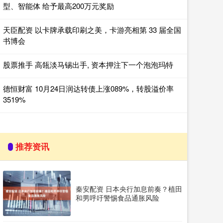
型、智能体 给予最高200万元奖励
天臣配资 以卡牌承载印刷之美，卡游亮相第 33 届全国
书博会
股票推手 高瓴淡马锡出手, 资本押注下一个泡泡玛特
德恒财富 10月24日润达转债上涨089%，转股溢价率
3519%
推荐资讯
秦安配资 日本央行加息前奏？植田
和男呼吁警惕食品通胀风险