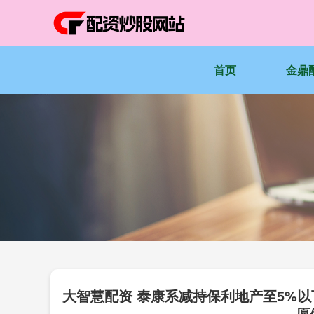
首页
金鼎
大智慧配资 泰康系减持保利地产至5%以
愿