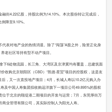
4.22亿股，持股比例为14.10%。本次股份转让完成后，
例降至9.10%。
表对地产业的热情消退。除了“闯荡”A股之外，险资正化身
、养老社区等持有型不动产项目。
中拿下6处物流园，长三角、大湾区及京津冀均有覆盖，总建筑面
对价收购北京朝阳区（CBD）“凯德·星贸”项目的控股权，这是友
目后，又一次直投地产项目；4月，长城人寿以10.2亿元购入办
及中国人寿集团拟收购远洋旗下一项目公司49.895%的股权
责位于北京的颐堤港二期项目的开发与运营；7月，东莞厚街万
号商业管理有限公司，其实际控制人为阳光人寿。